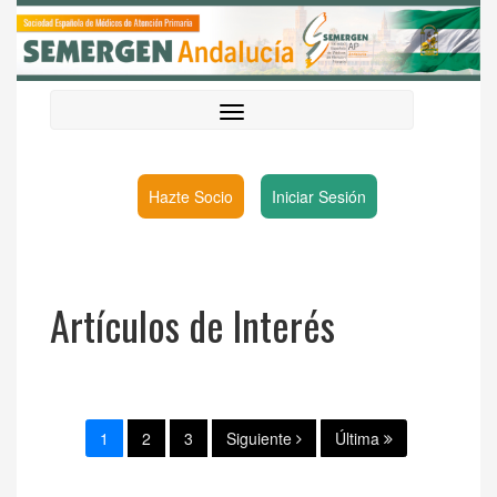
Hazte Socio
Iniciar Sesión
Artículos de Interés
1
2
3
Siguiente
Última